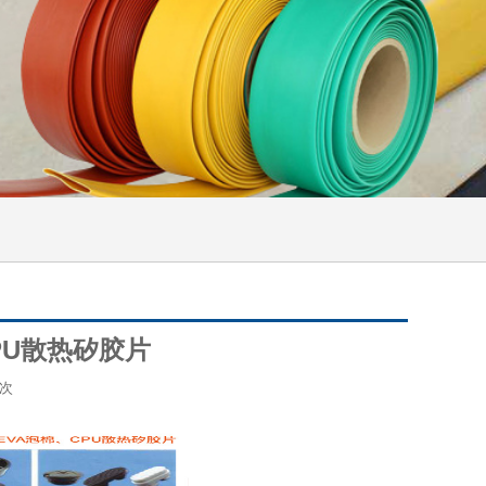
PU散热矽胶片
次