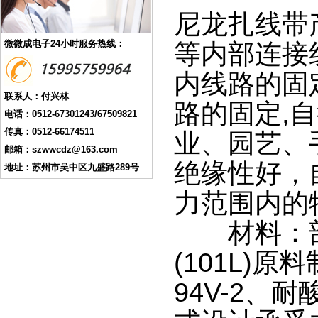
尼龙扎线带
微微成电子24小时服务热线：
等内部连接
内线路的固
联系人：付兴林
路的固定,
电话：0512-67301243/67509821
传真：0512-66174511
业、园艺、
邮箱：szwwcdz@163.com
绝缘性好，
地址：苏州市吴中区九盛路289号
力范围内的
材料：部分
(101L)
94V-2